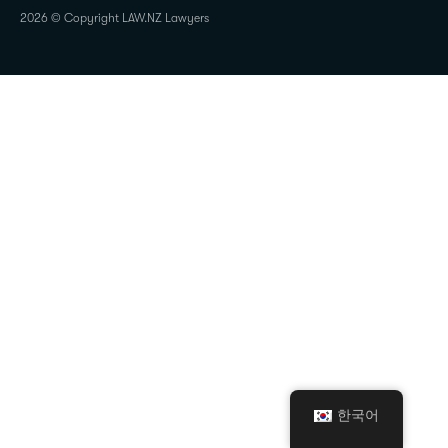
2026 © Copyright LAW.NZ Lawyers
한국어