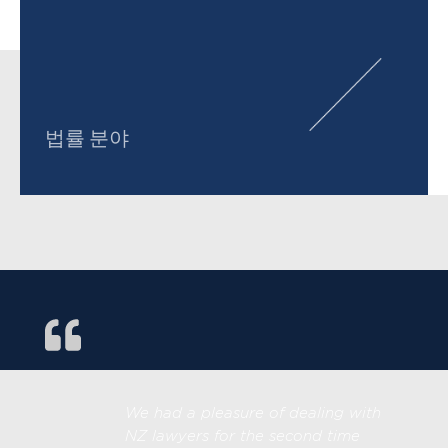
법률 분야
We had a pleasure of dealing with
NZ lawyers for the second time