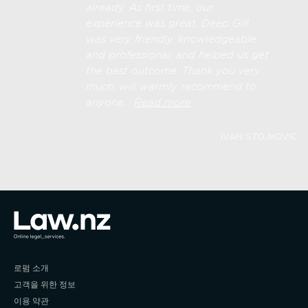
already. As first time, our
experience was great. Deep Gill
was very friendly, knowledgeable
and professional, and helped us get
the best outcome. Thank you very
much, will warmly recommend to
“Ivan Stojkovic“
anyone…
Read more
IVAN STOJKOVIC
로펌 소개
고객을 위한 정보
이용 약관